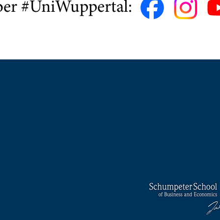
ber #UniWuppertal: