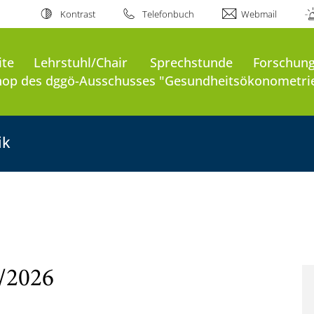
Kontrast
Telefonbuch
Webmail
ite
Lehrstuhl/Chair
Sprechstunde
Forschung
op des dggö-Ausschusses "Gesundheitsökonometri
ik
/2026